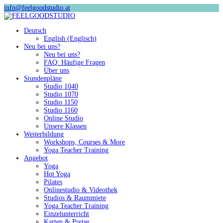
info@feelgoodstudio.at
Deutsch
English
(
Englisch
)
Neu bei uns?
Neu bei uns?
FAQ: Häufige Fragen
Über uns
Stundenpläne
Studio 1040
Studio 1070
Studio 1150
Studio 1160
Online Studio
Unsere Klassen
Weiterbildung
Workshops, Courses & More
Yoga Teacher Training
Angebot
Yoga
Hot Yoga
Pilates
Onlinestudio & Videothek
Studios & Raummiete
Yoga Teacher Training
Einzelunterricht
Karten & Preise