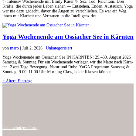
✨ Inten­siv Woch­enende mit Emi­ly Kuser ✨ Sex. Tod. Reich­tum. Drei
Kräfte, die durch jedes Leben ziehen — Entste­hen, Enden, Aus­tausch. Yoga
war nie dazu gedacht, davor die Augen zu ver­schließen. Es war ein Weg,
ihnen mit Klarheit und Ver­trauen in die Intel­li­genz des…
Yoga Wochenende am Ossiacher See in Kärnten
von
maro
|
Juli 2, 2026
|
Unkat­e­gorisiert
Yoga Woch­enende am Ossi­ach­er See IN KÄRNTEN: 29.–30. August 2026 ·
Sam­stag & Son­ntag Für ein Woch­enende ver­legen wir die Mat­te nach Kärn­
ten. Zwei Tage Bewe­gung, Natur und Ruhe. YoGA Pro­gramm Sam­stag &
Son­ntag: 9:00–11:00 Uhr Morn­ing Class, bei­de Klassen können…
« Ältere Einträge
Daten­schutzerk­lärung