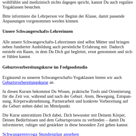
wohlfühlst und medi­zinisch nichts dage­gen spricht, kannst Du auch reg­uläre
Yogak­lassen besuchen.
Bitte informiere die Lehrper­son vor Beginn der Klasse, damit passende
Anpas­sun­gen vorgenom­men wer­den können.
Unsere Schwangerschafts-Lehrerinnen
Alle unsere Schwanger­schafts-Lehrerin­nen sind selb­st Müt­ter und brin­gen
neben fundiert­er Aus­bil­dung auch per­sön­liche Erfahrung mit. Dadurch
entste­ht ein Raum, in dem Du Dich gut begleit­et, ernst genom­men und sich­
er fühlen kannst.
Geburtsvorbereitungskurse im Feelgoodstudio
Ergänzend zu unseren Schwanger­schafts-Yogak­lassen bieten wir auch
Geburtsvor­bere­itungskurse
an.
In diesen Kursen bekommst Du Wis­sen, prak­tis­che Tools und Ori­en­tierung
für die Zeit vor, während und nach der Geburt. Atem, Bewe­gung, Entspan­
nung, Kör­per­wahrnehmung, Part­ner­ar­beit und konkrete Vor­bere­itung auf
die Geburt ste­hen dabei im Mittelpunkt.
Die Kurse unter­stützen Dich dabei, Dich bewusster mit Deinem Kör­p­er,
Deinen Bedürfnis­sen und dem Geburt­sprozess zu verbinden – damit Du
informiert­er, ruhiger und gestärk­ter in diese beson­dere Zeit gehen kannst.
Schwan­gerenyo­ga Stun­den­plan ansehen