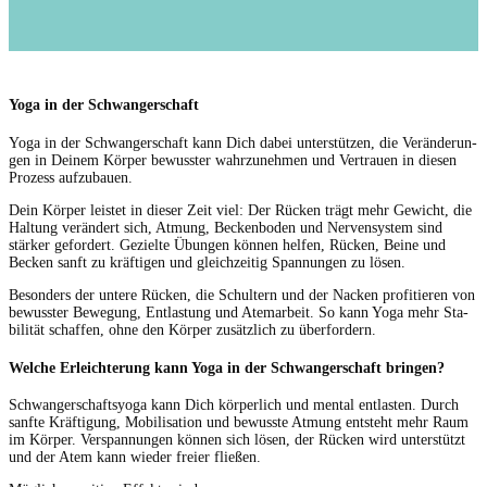
Yoga in der Schwangerschaft
Yoga in der Schwanger­schaft kann Dich dabei unter­stützen, die Verän­derun­
gen in Deinem Kör­p­er bewusster wahrzunehmen und Ver­trauen in diesen
Prozess aufzubauen.
Dein Kör­p­er leis­tet in dieser Zeit viel: Der Rück­en trägt mehr Gewicht, die
Hal­tung verän­dert sich, Atmung, Beck­en­bo­den und Ner­ven­sys­tem sind
stärk­er gefordert. Gezielte Übun­gen kön­nen helfen, Rück­en, Beine und
Beck­en san­ft zu kräfti­gen und gle­ichzeit­ig Span­nun­gen zu lösen.
Beson­ders der untere Rück­en, die Schul­tern und der Nack­en prof­i­tieren von
bewusster Bewe­gung, Ent­las­tung und Atemar­beit. So kann Yoga mehr Sta­
bil­ität schaf­fen, ohne den Kör­p­er zusät­zlich zu überfordern.
Welche Erleichterung kann Yoga in der Schwangerschaft bringen?
Schwanger­schaft­syo­ga kann Dich kör­per­lich und men­tal ent­las­ten. Durch
san­fte Kräf­ti­gung, Mobil­i­sa­tion und bewusste Atmung entste­ht mehr Raum
im Kör­p­er. Verspan­nun­gen kön­nen sich lösen, der Rück­en wird unter­stützt
und der Atem kann wieder freier fließen.