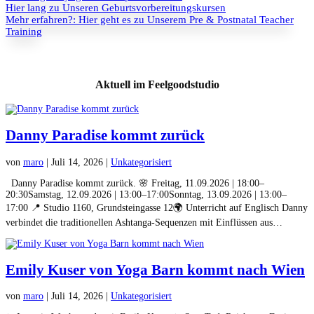
Hier lang zu Unseren Geburtsvorbereitungskursen
Mehr erfahren?: Hier geht es zu Unserem Pre & Post­na­tal Teacher
Training
Aktuell im Feelgoodstudio
Danny Paradise kommt zurück
von
maro
|
Juli 14, 2026
|
Unkat­e­gorisiert
Dan­ny Par­adise kommt zurück. 🌸 Fre­itag, 11.09.2026 | 18:00–
20:30Samstag, 12.09.2026 | 13:00–17:00Sonntag, 13.09.2026 | 13:00–
17:00 📍 Stu­dio 1160, Grund­stein­gasse 12🌍 Unter­richt auf Englisch Dan­ny
verbindet die tra­di­tionellen Ash­tan­ga-Sequen­zen mit Ein­flüssen aus…
Emily Kuser von Yoga Barn kommt nach Wien
von
maro
|
Juli 14, 2026
|
Unkat­e­gorisiert