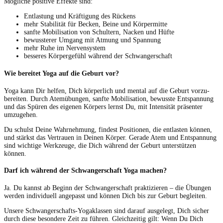
Mögliche pos­i­tive Effek­te sind:
Ent­las­tung und Kräf­ti­gung des Rückens
mehr Sta­bil­ität für Beck­en, Beine und Körpermitte
san­fte Mobil­i­sa­tion von Schul­tern, Nack­en und Hüfte
bewusster­er Umgang mit Atmung und Spannung
mehr Ruhe im Nervensystem
besseres Kör­perge­fühl während der Schwangerschaft
Wie bereitet Yoga auf die Geburt vor?
Yoga kann Dir helfen, Dich kör­per­lich und men­tal auf die Geburt vorzu­
bere­it­en. Durch Atemübun­gen, san­fte Mobil­i­sa­tion, bewusste Entspan­nung
und das Spüren des eige­nen Kör­pers lernst Du, mit Inten­sität präsen­ter
umzugehen.
Du schulst Deine Wahrnehmung, find­est Posi­tio­nen, die ent­las­ten kön­nen,
und stärkst das Ver­trauen in Deinen Kör­p­er. Ger­ade Atem und Entspan­nung
sind wichtige Werkzeuge, die Dich während der Geburt unter­stützen
können.
Darf ich während der Schwangerschaft Yoga machen?
Ja. Du kannst ab Beginn der Schwanger­schaft prak­tizieren – die Übun­gen
wer­den indi­vidu­ell angepasst und kön­nen Dich bis zur Geburt begleiten.
Unsere Schwanger­schafts-Yogak­lassen sind darauf aus­gelegt, Dich sich­er
durch diese beson­dere Zeit zu führen. Gle­ichzeit­ig gilt: Wenn Du Dich