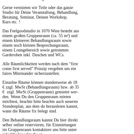
Gerne ver­mi­eten wir Teile oder das ganze
Stu­dio für Deine Ver­anstal­tung, Behand­lung,
Beratung, Sem­i­nar, Deinen Work­shop,
Kurs etc. !
Das Feel­go­od­stu­dio in 1070 Wien beste­ht aus
einem großen Grup­pen­raum (ca. 55 m²) und
einem kleineren Behand­lungsraum sowie
einem noch kleinen Besprechungsraum,
einem Lounge­bere­ich sowie getren­nten
Garder­oben inkl. Duschen und WCs.
Alle Räum­lichkeit­en wer­den nach dem “first
come first served” Prinzip vergeben um ein
faires Miteinan­der sicherzustellen.
Einzelne Räume kön­nen stun­den­weise ab 18
€ zzgl. MwSt (Behand­lungsraum) bzw. ab 35
€ zzgl. MwSt (Grup­pen­raum) gemietet wer­
den. Wenn Du den Grup­pen­raum mieten
möcht­est, beachte bitte beachte auch unseren
Stun­den­plan, aus dem du her­ausle­sen kannst,
wann die Räume fix belegt sind.
Den Behand­lungsraum kannst Du hier direkt
sel­ber online reservieren, für Ein­mi­etun­gen
im Grup­pen­raum kon­tak­tiere uns bitte unter