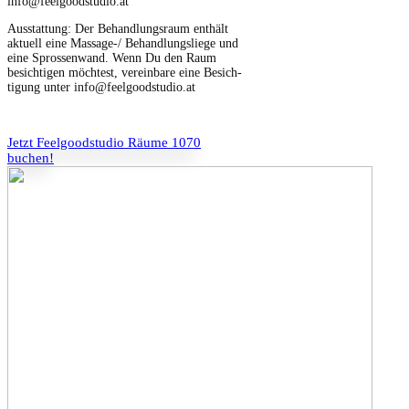
info@feelgoodstudio.at
Ausstat­tung: Der Behand­lungsraum enthält
aktuell eine Mas­sage-/ Behand­lungsliege und
eine Sprossen­wand. Wenn Du den Raum
besichti­gen möcht­est, vere­in­bare eine Besich­
ti­gung unter info@feelgoodstudio.at
Jet­zt Feel­go­od­stu­dio Räume 1070
buchen!