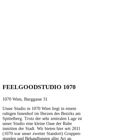
FEELGOODSTUDIO 1070
1070 Wien, Burggasse 31
Unser Stu­dio in 1070 Wien liegt in einem
ruhi­gen Innen­hof im Herzen des Bezirks am
Spit­tel­berg. Trotz der sehr zen­tralen Lage ist
unser Stu­dio eine kleine Oase der Ruhe
inmit­ten der Stadt. Wir bieten hier seit 2011
(1070 war unser zweit­er Stan­dort) Grup­pen­
stun­den und Behand­lun­gen aller Art an.