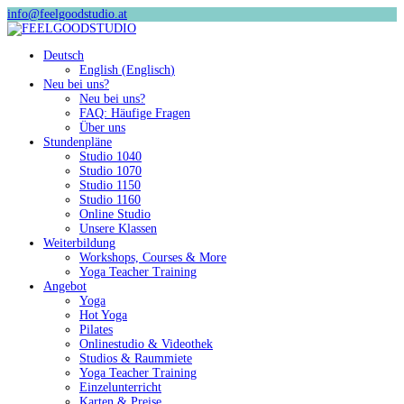
info@feelgoodstudio.at
Deutsch
English
(
Englisch
)
Neu bei uns?
Neu bei uns?
FAQ: Häufige Fragen
Über uns
Stundenpläne
Studio 1040
Studio 1070
Studio 1150
Studio 1160
Online Studio
Unsere Klassen
Weiterbildung
Workshops, Courses & More
Yoga Teacher Training
Angebot
Yoga
Hot Yoga
Pilates
Onlinestudio & Videothek
Studios & Raummiete
Yoga Teacher Training
Einzelunterricht
Karten & Preise