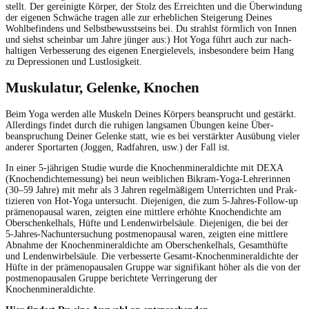
stellt. Der gere­inigte Kör­p­er, der Stolz des Erre­icht­en und die Über­win­dung
der eige­nen Schwäche tra­gen alle zur erhe­blichen Steigerung Deines
Wohlbefind­ens und Selb­st­be­wusst­seins bei. Du strahlst förm­lich von Innen
und siehst schein­bar um Jahre jünger aus:) Hot Yoga führt auch zur nach­
halti­gen Verbesserung des eige­nen Energielevels, ins­beson­dere beim Hang
zu Depres­sio­nen und Lustlosigkeit.
Muskulatur, Gelenke, Knochen
Beim Yoga wer­den alle Muskeln Deines Kör­pers beansprucht und gestärkt.
Allerd­ings find­et durch die ruhi­gen langsamen Übun­gen keine Über­
beanspruchung Dein­er Gelenke statt, wie es bei ver­stärk­ter Ausübung viel­er
ander­er Sportarten (Joggen, Rad­fahren, usw.) der Fall ist.
In ein­er 5‑jährigen Studie wurde die Knochen­min­eraldichte mit DEXA
(Knochen­dichtemes­sung)
bei neun weib­lichen Bikram-Yoga-Lehrerin­nen
(30–59 Jahre) mit mehr als 3 Jahren regelmäßigem Unter­richt­en und Prak­
tizieren von Hot-Yoga unter­sucht. Diejeni­gen, die zum 5‑Jahres-Fol­low-up
prä­menopausal waren, zeigten eine mit­tlere erhöhte Knochen­dichte am
Ober­schenkel­hals, Hüfte und Lenden­wirbel­säule. Diejeni­gen, die bei der
5‑Jahres-Nachunter­suchung post­menopausal waren, zeigten eine mit­tlere
Abnahme der Knochen­min­eraldichte am Ober­schenkel­hals, Gesamthüfte
und Lenden­wirbel­säule. Die verbesserte Gesamt-Knochen­min­eraldichte der
Hüfte in der prä­menopausalen Gruppe war sig­nifikant höher als die von der
post­menopausalen Gruppe berichtete Ver­ringerung der
Knochenmineraldichte.