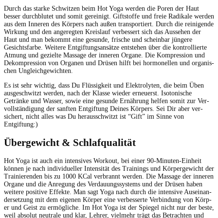
Durch das starke Schwitzen beim Hot Yoga wer­den die Poren der Haut
bess­er durch­blutet und somit gere­inigt. Gift­stoffe und freie Radikale wer­den
aus dem Inneren des Kör­pers nach außen trans­portiert. Durch die reini­gende
Wirkung und den angeregten Kreis­lauf verbessert sich das Ausse­hen der
Haut und man bekommt eine gesunde, frische und schein­bar jün­gere
Gesichts­farbe. Weit­ere Ent­gif­tungsan­sätze entste­hen über die kon­trol­lierte
Atmung und gezielte Mas­sage der inneren Organe. Die Kom­pres­sion und
Dekom­pres­sion von Orga­nen und Drüsen hil­ft bei hor­monellen und organ­is­
chen Ungleichgewichten.
Es ist sehr wichtig, dass Du Flüs­sigkeit und Elek­trolyten, die beim Üben
aus­geschwitzt wer­den, nach der Klasse wieder erneuerst. Iso­tonis­che
Getränke und Wass­er, sowie eine gesunde Ernährung helfen somit zur Ver­
voll­ständi­gung der san­ften Ent­gif­tung Deines Kör­pers. Sei Dir aber ver­
sichert, nicht alles was Du her­auss­chwitzt ist “Gift” im Sinne von
Entgiftung:)
Übergewicht & Schlafqualität
Hot Yoga ist auch ein inten­sives Work­out, bei ein­er 90-Minuten-Ein­heit
kön­nen je nach indi­vidu­eller Inten­sität des Train­ings und Kör­pergewicht der
Trainieren­den bis zu 1000 KCal ver­bran­nt wer­den. Die Mas­sage der inneren
Organe und die Anre­gung des Ver­dau­ungssys­tems und der Drüsen haben
weit­ere pos­i­tive Effek­te. Man sagt Yoga nach durch die inten­sive Auseinan­
der­set­zung mit dem eige­nen Kör­p­er eine verbesserte Verbindung von Kör­p­
er und Geist zu ermögliche. Im Hot Yoga ist der Spiegel nicht nur der beste,
weil abso­lut neu­trale und klar, Lehrer, vielmehr trägt das Betra­cht­en und