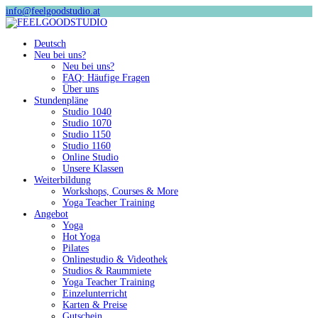
info@feelgoodstudio.at
Deutsch
Neu bei uns?
Neu bei uns?
FAQ: Häufige Fragen
Über uns
Stundenpläne
Studio 1040
Studio 1070
Studio 1150
Studio 1160
Online Studio
Unsere Klassen
Weiterbildung
Workshops, Courses & More
Yoga Teacher Training
Angebot
Yoga
Hot Yoga
Pilates
Onlinestudio & Videothek
Studios & Raummiete
Yoga Teacher Training
Einzelunterricht
Karten & Preise
Gutschein