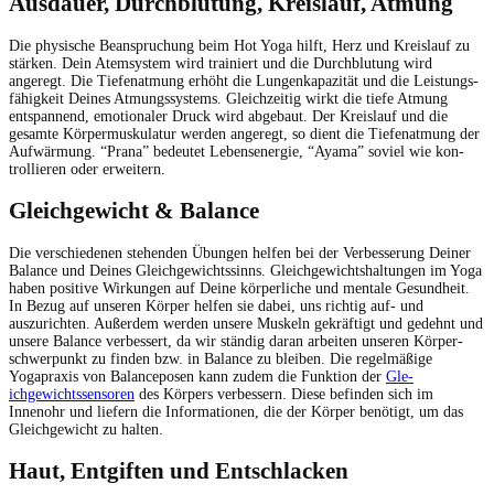
Ausdauer, Durchblutung, Kreislauf, Atmung
Die physis­che Beanspruchung beim Hot Yoga hil­ft, Herz und Kreis­lauf zu
stärken. Dein Atem­sys­tem wird trainiert und die Durch­blu­tung wird
angeregt. Die Tiefe­nat­mung erhöht die Lun­genka­paz­ität und die Leis­tungs­
fähigkeit Deines Atmungssys­tems. Gle­ichzeit­ig wirkt die tiefe Atmung
entspan­nend, emo­tionaler Druck wird abge­baut. Der Kreis­lauf und die
gesamte Kör­per­musku­latur wer­den angeregt, so dient die Tiefe­nat­mung der
Aufwär­mung. “Prana” bedeutet Lebensen­ergie, “Aya­ma” soviel wie kon­
trol­lieren oder erweitern.
Gleichgewicht & Balance
Die ver­schiede­nen ste­hen­den Übun­gen helfen bei der Verbesserung Dein­er
Bal­ance und Deines Gle­ichgewichtssinns. Gle­ichgewicht­shal­tun­gen im Yoga
haben pos­i­tive Wirkun­gen auf Deine kör­per­liche und men­tale Gesund­heit.
In Bezug auf unseren Kör­p­er helfen sie dabei, uns richtig auf- und
auszuricht­en. Außer­dem wer­den unsere Muskeln gekräftigt und gedehnt und
unsere Bal­ance verbessert, da wir ständig daran arbeit­en unseren Kör­per­
schw­er­punkt zu find­en bzw. in Bal­ance zu bleiben. Die regelmäßige
Yogaprax­is von Bal­an­ce­posen kann zudem die Funk­tion der
Gle­
ichgewichtssen­soren
des Kör­pers verbessern. Diese befind­en sich im
Innenohr und liefern die Infor­ma­tio­nen, die der Kör­p­er benötigt, um das
Gle­ichgewicht zu halten.
Haut, Entgiften und Entschlacken