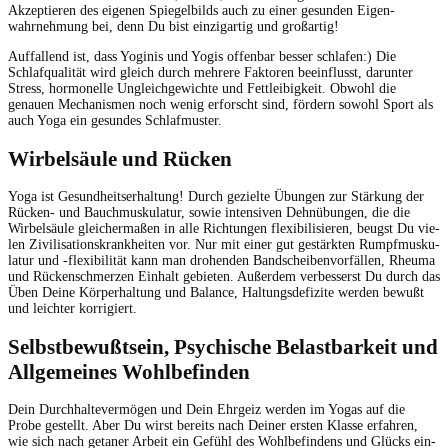
Akzep­tieren des eige­nen Spiegel­bilds auch zu ein­er gesun­den Eigen­
wahrnehmung bei, denn Du bist einzi­gar­tig und großartig!
Auf­fal­l­end ist, dass Yogi­nis und Yogis offen­bar bess­er schlafen:) Die
Schlafqual­ität wird gle­ich durch mehrere Fak­toren bee­in­flusst, darunter
Stress, hor­monelle Ungle­ichgewichte und Fet­tleibigkeit. Obwohl die
genauen Mech­a­nis­men noch wenig erforscht sind, fördern sowohl Sport als
auch Yoga ein gesun­des Schlafmuster.
Wirbelsäule und Rücken
Yoga ist Gesund­heit­ser­hal­tung! Durch gezielte Übun­gen zur Stärkung der
Rück­en- und Bauch­musku­latur, sowie inten­siv­en Dehnübun­gen, die die
Wirbel­säule gle­icher­maßen in alle Rich­tun­gen flex­i­bil­isieren, beugst Du vie­
len Zivil­i­sa­tion­skrankheit­en vor. Nur mit ein­er gut gestärk­ten Rumpf­musku­
latur und ‑flex­i­bil­ität kann man dro­hen­den Band­scheiben­vor­fällen, Rheuma
und Rück­en­schmerzen Ein­halt gebi­eten. Außer­dem verbesserst Du durch das
Üben Deine Kör­per­hal­tung und Bal­ance, Hal­tungs­de­fizite wer­den bewußt
und leichter korrigiert.
Selbstbewußtsein, Psychische Belastbarkeit und
Allgemeines Wohlbefinden
Dein Durch­hal­tev­er­mö­gen und Dein Ehrgeiz wer­den im Yogas auf die
Probe gestellt. Aber Du wirst bere­its nach Dein­er ersten Klasse erfahren,
wie sich nach getan­er Arbeit ein Gefühl des Wohlbefind­ens und Glücks ein­