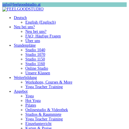
info@feelgoodstudio.at
Deutsch
English
(
Englisch
)
Neu bei uns?
Neu bei uns?
FAQ: Häufige Fragen
Über uns
Stundenpläne
Studio 1040
Studio 1070
Studio 1150
Studio 1160
Online Studio
Unsere Klassen
Weiterbildung
Workshops, Courses & More
Yoga Teacher Training
Angebot
Yoga
Hot Yoga
Pilates
Onlinestudio & Videothek
Studios & Raummiete
Yoga Teacher Training
Einzelunterricht
Karten & Preise