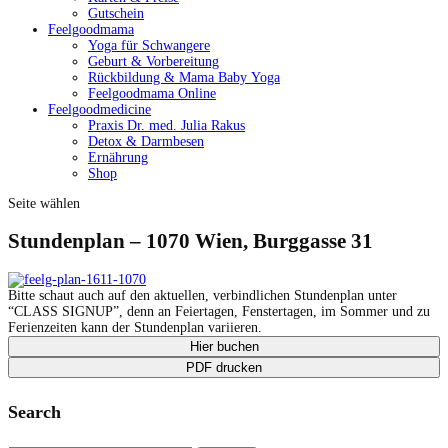
Gutschein
Feelgoodmama
Yoga für Schwangere
Geburt & Vorbereitung
Rückbildung & Mama Baby Yoga
Feelgoodmama Online
Feelgoodmedicine
Praxis Dr. med. Julia Rakus
Detox & Darmbesen
Ernährung
Shop
Seite wählen
Stundenplan – 1070 Wien, Burggasse 31
Bitte schaut auch auf den aktuellen, verbindlichen Stun­den­plan unter
“CLASS SIGNUP”, denn an Feierta­gen, Fen­sterta­gen, im Som­mer und zu
Ferien­zeit­en kann der Stun­den­plan variieren.
Hier buchen
PDF drucken
Search