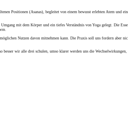
al­te­nen Posi­tio­nen (Asanas), begleit­et von einem bewusst erlebten Atem und 
en Umgang mit dem Kör­p­er und ein tiefes Ver­ständ­nis von Yoga gelegt. Die Esse
Form.
t­möglichen Nutzen davon mit­nehmen kann. Die Prax­is soll uns fordern aber nic
ess­er wir alle drei schulen, umso klar­er wer­den uns die Wech­sel­wirkun­gen, 