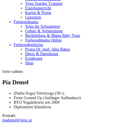
Yoga Teacher Training
Einzelunterricht
Karten & Preise
Gutschein
Feelgoodmama
Yoga für Schwangere
Geburt & Vorbereitung
Rückbildung & Mama Baby Yoga
Feelgoodmama Online
Feelgoodmedicine
Praxis Dr. med. Julia Rakus
Detox & Darmbesen
Ernährung
Shop
Seite wählen
Pia Demel
(Hatha Yoga) Sil­veryo­ga (50+),
From Ground Up (Anfänger Aufbaukurs)
BYO Yogalehrerin seit 2009
Diplomierte Kün­st­lerin
Kon­takt:
piademel@gmx.at