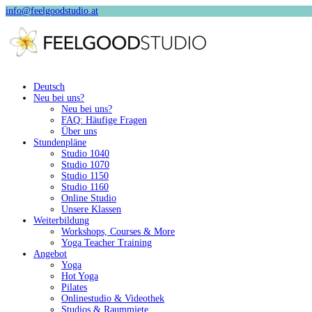
info@feelgoodstudio.at
Deutsch
Neu bei uns?
Neu bei uns?
FAQ: Häufige Fragen
Über uns
Stundenpläne
Studio 1040
Studio 1070
Studio 1150
Studio 1160
Online Studio
Unsere Klassen
Weiterbildung
Workshops, Courses & More
Yoga Teacher Training
Angebot
Yoga
Hot Yoga
Pilates
Onlinestudio & Videothek
Studios & Raummiete