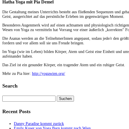
Hatha Yoga mit Pia Demel
Die Gestal­tung meines Unter­richts beste­ht aus fließen­den Sequen­zen und geh
Geist, aus­gerichtet auf das per­sön­liche Erleben im gegen­wär­ti­gen Moment.
Beson­deres Augen­merk wird auf einen acht­samen und phys­i­ol­o­gisch richti­g
Wesen von Yoga zu ver­mit­teln hat Vor­rang vor ein­er äußer­lich „kor­rek­ten“ 
Die Asanas wer­den an die Teil­nehmerIn­nen angepasst, sodass jede/r den größ
fordern und vor allem soll sie uns Freude bringen.
Im Yoga (wie im Leben) bilden Kör­p­er, Atem und Geist eine Ein­heit und umso b
aufeinan­der haben.
Das Ziel ist ein gesun­der Kör­p­er, ein tra­gen­der Atem und ein ruhiger Geist.
Mehr zu Pia hier:
http://yogawien.org/
Search
Suchen
nach:
Recent Posts
Danny Paradise kommt zurück
Emily Kuser von Yoga Barn kommt nach Wien