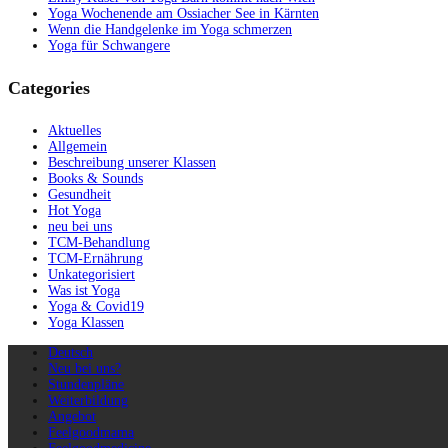
Yoga Wochenende am Ossiacher See in Kärnten
Wenn die Handgelenke im Yoga schmerzen
Yoga für Schwangere
Categories
Aktuelles
Allgemein
Beschreibung unserer Klassen
Books & Sounds
Gesundheit
Hot Yoga
neu bei uns
TCM-Behandlung
TCM-Ernährung
Unkategorisiert
Was ist Yoga
Yoga & Covid19
Yoga Klassen
Deutsch
Neu bei uns?
Stundenpläne
Weiterbildung
Angebot
Feelgoodmama