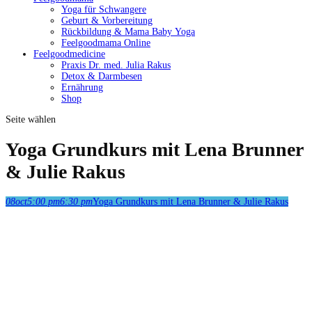
Yoga für Schwangere
Geburt & Vorbereitung
Rückbildung & Mama Baby Yoga
Feelgoodmama Online
Feelgoodmedicine
Praxis Dr. med. Julia Rakus
Detox & Darmbesen
Ernährung
Shop
Seite wählen
Yoga Grundkurs mit Lena Brunner
& Julie Rakus
08
oct
5:00 pm
6:30 pm
Yoga Grundkurs mit Lena Brunner & Julie Rakus