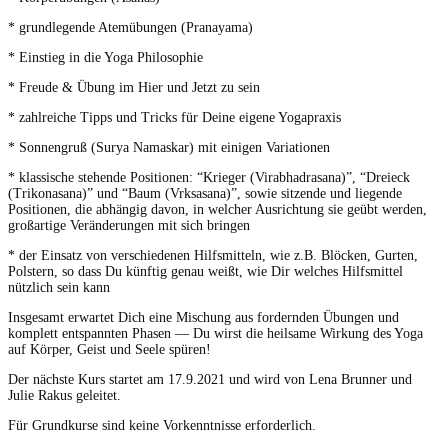
* grundlegende Atemübungen (Pranayama)
* Einstieg in die Yoga Philosophie
* Freude & Übung im Hier und Jetzt zu sein
* zahlreiche Tipps und Tricks für Deine eigene Yogapraxis
* Sonnengruß (Surya Namaskar) mit einigen Variationen
* klassische stehende Positionen: “Krieger (Virabhadrasana)”, “Dreieck
(Trikonasana)” und “Baum (Vrksasana)”, sowie sitzende und liegende
Positionen, die abhängig davon, in welcher Ausrichtung sie geübt werden,
großartige Veränderungen mit sich bringen
* der Einsatz von verschiedenen Hilfsmitteln, wie z.B. Blöcken, Gurten,
Polstern, so dass Du künftig genau weißt, wie Dir welches Hilfsmittel
nützlich sein kann
Insgesamt erwartet Dich eine Mischung aus fordernden Übungen und
komplett entspannten Phasen — Du wirst die heilsame Wirkung des Yoga
auf Körper, Geist und Seele spüren!
Der nächste Kurs startet am 17.9.2021 und wird von Lena Brunner und
Julie Rakus geleitet.
Für Grundkurse sind keine Vorkenntnisse erforderlich.