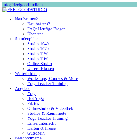
info@feelgoodstudio.at
Neu bei uns?
Neu bei uns?
FAQ: Häufige Fragen
Über uns
Stundenpläne
Studio 1040
Studio 1070
Studio 1150
Studio 1160
Online Studio
Unsere Klassen
Weiterbildung
Workshops, Courses & More
Yoga Teacher Training
Angebot
Yoga
Hot Yoga
Pilates
Onlinestudio & Videothek
Studios & Raummiete
Yoga Teacher Training
Einzelunterricht
Karten & Preise
Gutschein
Feelgoodmama