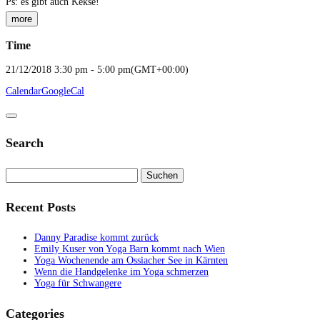
Ps: es gibt auch Kekse!
more
Time
21/12/2018
3:30 pm
-
5:00 pm
(GMT+00:00)
Calendar
GoogleCal
Search
Suchen
nach:
Recent Posts
Danny Paradise kommt zurück
Emily Kuser von Yoga Barn kommt nach Wien
Yoga Wochenende am Ossiacher See in Kärnten
Wenn die Handgelenke im Yoga schmerzen
Yoga für Schwangere
Categories