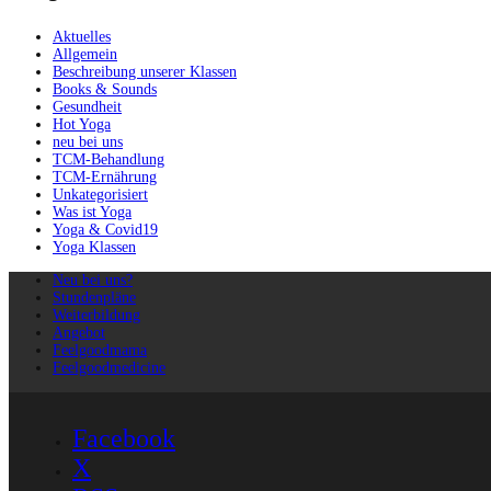
Aktuelles
Allgemein
Beschreibung unserer Klassen
Books & Sounds
Gesundheit
Hot Yoga
neu bei uns
TCM-Behandlung
TCM-Ernährung
Unkategorisiert
Was ist Yoga
Yoga & Covid19
Yoga Klassen
Neu bei uns?
Stundenpläne
Weiterbildung
Angebot
Feelgoodmama
Feelgoodmedicine
Facebook
X