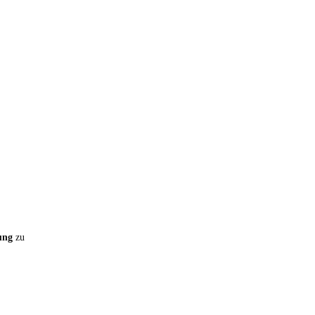
OGA
ung
zu