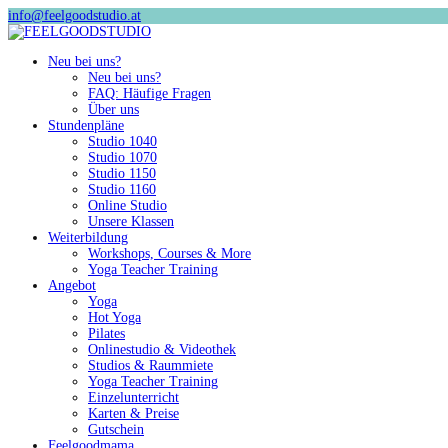
info@feelgoodstudio.at
Neu bei uns?
Neu bei uns?
FAQ: Häufige Fragen
Über uns
Stundenpläne
Studio 1040
Studio 1070
Studio 1150
Studio 1160
Online Studio
Unsere Klassen
Weiterbildung
Workshops, Courses & More
Yoga Teacher Training
Angebot
Yoga
Hot Yoga
Pilates
Onlinestudio & Videothek
Studios & Raummiete
Yoga Teacher Training
Einzelunterricht
Karten & Preise
Gutschein
Feelgoodmama