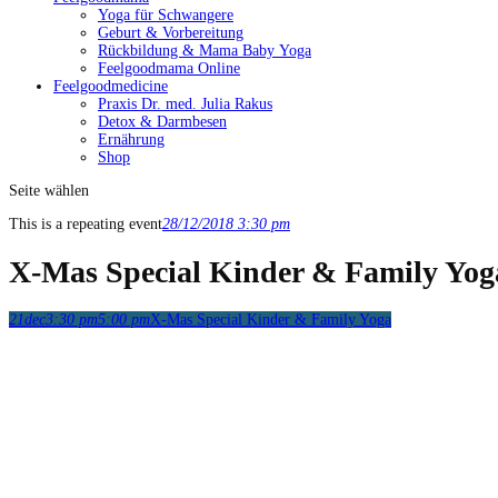
Yoga für Schwangere
Geburt & Vorbereitung
Rückbildung & Mama Baby Yoga
Feelgoodmama Online
Feelgoodmedicine
Praxis Dr. med. Julia Rakus
Detox & Darmbesen
Ernährung
Shop
Seite wählen
This is a repeating event
28/12/2018 3:30 pm
X-Mas Special Kinder & Family Yog
21
dec
3:30 pm
5:00 pm
X-Mas Special Kinder & Family Yoga