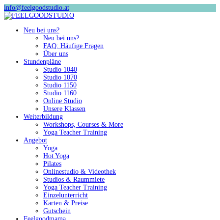
info@feelgoodstudio.at
Neu bei uns?
Neu bei uns?
FAQ: Häufige Fragen
Über uns
Stundenpläne
Studio 1040
Studio 1070
Studio 1150
Studio 1160
Online Studio
Unsere Klassen
Weiterbildung
Workshops, Courses & More
Yoga Teacher Training
Angebot
Yoga
Hot Yoga
Pilates
Onlinestudio & Videothek
Studios & Raummiete
Yoga Teacher Training
Einzelunterricht
Karten & Preise
Gutschein
Feelgoodmama