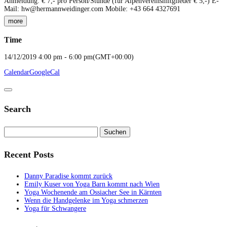
Anmeldung: € 7,- pro Person/Stunde (für Alpenvereinsmitglieder € 5,-) E-
Mail: hw@hermannweidinger.com Mobile: +43 664 4327691
more
Time
14/12/2019
4:00 pm
-
6:00 pm
(GMT+00:00)
Calendar
GoogleCal
Search
Suchen
nach:
Recent Posts
Danny Paradise kommt zurück
Emily Kuser von Yoga Barn kommt nach Wien
Yoga Wochenende am Ossiacher See in Kärnten
Wenn die Handgelenke im Yoga schmerzen
Yoga für Schwangere