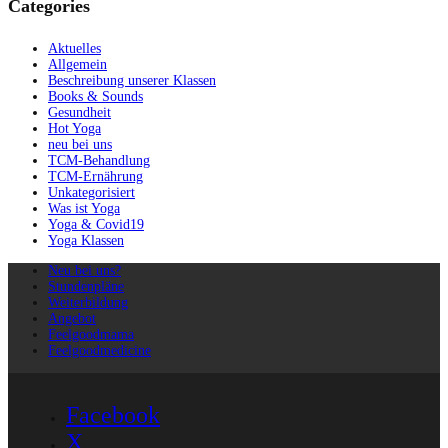
Categories
Aktuelles
Allgemein
Beschreibung unserer Klassen
Books & Sounds
Gesundheit
Hot Yoga
neu bei uns
TCM-Behandlung
TCM-Ernährung
Unkategorisiert
Was ist Yoga
Yoga & Covid19
Yoga Klassen
Neu bei uns?
Stundenpläne
Weiterbildung
Angebot
Feelgoodmama
Feelgoodmedicine
Facebook
X