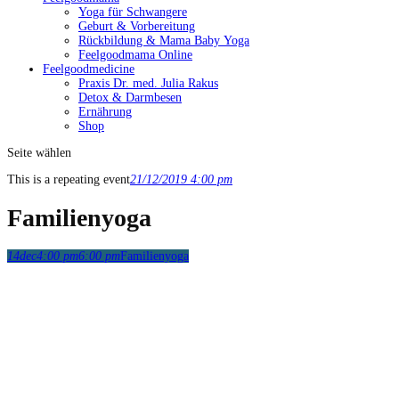
Yoga für Schwangere
Geburt & Vorbereitung
Rückbildung & Mama Baby Yoga
Feelgoodmama Online
Feelgoodmedicine
Praxis Dr. med. Julia Rakus
Detox & Darmbesen
Ernährung
Shop
Seite wählen
This is a repeating event
21/12/2019 4:00 pm
Familienyoga
14
dec
4:00 pm
6:00 pm
Familienyoga