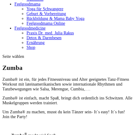
Feelgoodmama
Yoga für Schwangere
Geburt & Vorbereitung
Rückbildung & Mama Baby Yoga
Feelgoodmama Online
Feelgoodmedicine
Praxis Dr. med. Julia Rakus
Detox & Darmbesen
Ernährung
Shop
Seite wählen
Zumba
Zum­ba® ist ein, für jedes Fit­ness­niveau und Alter geeignetes Tanz-Fit­ness
Work­out mit lateinamerikanis­chen sowie inter­na­tionale Rhyth­men und
Tanzbe­we­gun­gen wie Sal­sa, Merengue, Cumbia,.…
Zum­ba® ist ein­fach, macht Spaß, bringt dich ordentlich ins Schwitzen. Alle
Muskel­grup­pen wer­den trainiert.
Um Zum­ba® zu machen, musst du kein Tänz­er sein- It´s easy! It´s fun!
Join the Party!
®