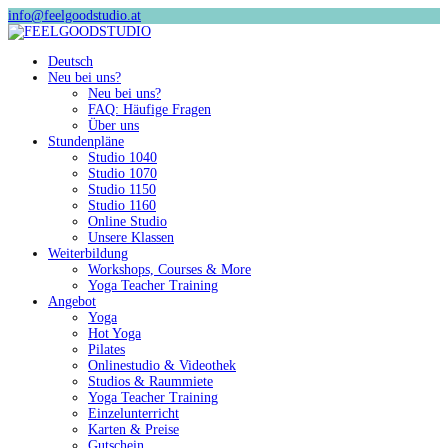
info@feelgoodstudio.at
Deutsch
Neu bei uns?
Neu bei uns?
FAQ: Häufige Fragen
Über uns
Stundenpläne
Studio 1040
Studio 1070
Studio 1150
Studio 1160
Online Studio
Unsere Klassen
Weiterbildung
Workshops, Courses & More
Yoga Teacher Training
Angebot
Yoga
Hot Yoga
Pilates
Onlinestudio & Videothek
Studios & Raummiete
Yoga Teacher Training
Einzelunterricht
Karten & Preise
Gutschein