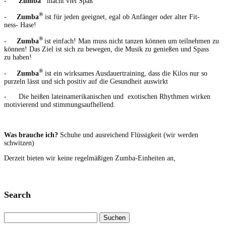
-
Zum­ba
macht viel Spaß
®
-
Zum­ba
ist für jeden geeignet, egal ob Anfänger oder alter Fit­
ness- Hase!
®
-
Zum­ba
ist ein­fach! Man muss nicht tanzen kön­nen um teil­nehmen zu
kön­nen! Das Ziel ist sich zu bewe­gen, die Musik zu genießen und Spass
zu haben!
®
-
Zum­ba
ist ein wirk­sames Aus­dauer­train­ing, dass die Kilos nur so
purzeln lässt und sich pos­i­tiv auf die Gesund­heit auswirkt
- Die heißen lateinamerikanis­chen und exo­tis­chen Rhyth­men wirken
motivierend und stimmungsaufhellend.
Was brauche ich?
Schuhe und aus­re­ichend Flüs­sigkeit (wir wer­den
schwitzen)
Derzeit bieten wir keine regelmäßi­gen Zum­ba-Ein­heit­en an,
Search
Suchen
nach: