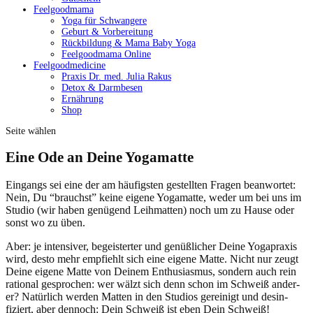
Feelgoodmama
Yoga für Schwangere
Geburt & Vorbereitung
Rückbildung & Mama Baby Yoga
Feelgoodmama Online
Feelgoodmedicine
Praxis Dr. med. Julia Rakus
Detox & Darmbesen
Ernährung
Shop
Seite wählen
Eine Ode an Deine Yogamatte
Ein­gangs sei eine der am häu­fig­sten gestell­ten Fra­gen bean­wortet:
Nein, Du “brauchst” keine eigene Yoga­mat­te, wed­er um bei uns im
Stu­dio (wir haben genü­gend Leih­mat­ten) noch um zu Hause oder
son­st wo zu üben.
Aber: je inten­siv­er, begeis­tert­er und genüßlich­er Deine Yogaprax­is
wird, desto mehr emp­fiehlt sich eine eigene Mat­te. Nicht nur zeugt
Deine eigene Mat­te von Deinem Enthu­si­as­mus, son­dern auch rein
ratio­nal gesprochen: wer wälzt sich denn schon im Schweiß ander­
er? Natür­lich wer­den Mat­ten in den Stu­dios gere­inigt und desin­
fiziert, aber den­noch: Dein Schweiß ist eben Dein Schweiß!