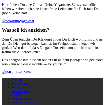
Hier
find­est Du eine Ode an Deine Yoga­mat­te. Seb­stver­ständlich
haben wir aber auch eine kosten­freue Leih­mat­te für Dich falls Du
(noch) keine hast.
Was soll ich anziehen?
Zum Üben brauchst Du Klei­dung in der Du Dich wohlfühlst und in
der Du Dich gut bewe­gen kannst. Im Feel­go­od­stu­dio leg­en wir
großen Wert darauf, dass Du ganz Du sein kannst — hier ist kein
Raum für Äußerlichkeiten.
Das Feel­go­od­stu­dio ist ein bunter Ort an dem jeder/jede so gek­lei­det
sein kann wie er/sie möchte — be yourself!
Deutsch
Neu bei uns?
Stundenpläne
Weiterbildung
Angebot
Feelgoodmama
Feelgoodmedicine