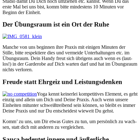
Stu­dio damit Du Dich noch umziehen etc. kannst. Wenn Du das
erste Mal bei uns bist, komm bitte min­destens 10 Minuten vor
Beginn der Einheit.
Der Übungsraum ist ein Ort der Ruhe
Manche von uns begin­nen ihre Prax­is mit eini­gen Minuten der
Stille, bitte respek­tiere dies und ver­mei­de Unter­hal­tun­gen etc. im
Übungsraum. Dein Handy freut sich übri­gens auch wenn es (laut­
los!) in der Garder­obe auf Dich warten darf und hat im Übungsraum
nichts verloren.
Freude statt Ehrgeiz und Leistungsdenken
Yoga ken­nt kein­er­lei kom­pet­i­tives Ele­ment, es geht
einzig und allein um Dich und Deine Prax­is. Auch wenn unsere
Ein­heit­en mitunter schweißtreibend sein kön­nen, so bleibt es immer
Deine Prax­is und nur Du entschei­dest wieweit Du gehst.
Komm’ zu uns, um Dir etwas Gutes zu tun, um per­sön­lich zu wach­
sen, statt dich mit anderen zu vergleichen.
Sauca bedeutet innere und äußerliche