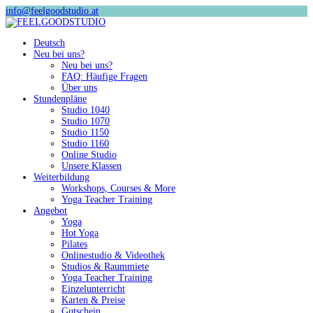
info@feelgoodstudio.at
Deutsch
Neu bei uns?
Neu bei uns?
FAQ: Häufige Fragen
Über uns
Stundenpläne
Studio 1040
Studio 1070
Studio 1150
Studio 1160
Online Studio
Unsere Klassen
Weiterbildung
Workshops, Courses & More
Yoga Teacher Training
Angebot
Yoga
Hot Yoga
Pilates
Onlinestudio & Videothek
Studios & Raummiete
Yoga Teacher Training
Einzelunterricht
Karten & Preise
Gutschein