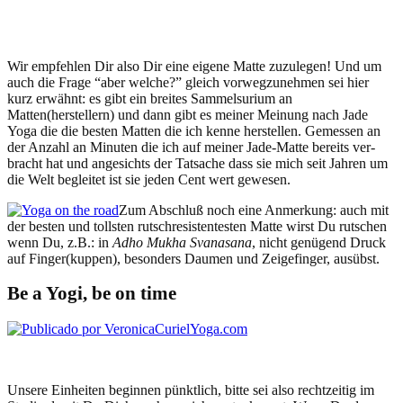
Wir empfehlen Dir also Dir eine eigene Mat­te zuzule­gen! Und um
auch die Frage “aber welche?” gle­ich vor­wegzunehmen sei hier
kurz erwäh­nt: es gibt ein bre­ites Sam­mel­suri­um an
Matten(herstellern) und dann gibt es mein­er Mei­n­ung nach Jade
Yoga die die besten Mat­ten die ich kenne her­stellen. Gemessen an
der Anzahl an Minuten die ich auf mein­er Jade-Mat­te bere­its ver­
bracht hat und angesichts der Tat­sache dass sie mich seit Jahren um
die Welt begleit­et ist sie jeden Cent wert gewesen.
Zum Abschluß noch eine Anmerkung: auch mit
der besten und toll­sten rutschre­sisten­testen Mat­te wirst Du rutschen
wenn Du, z.B.: in
Adho Mukha Svanasana
, nicht genü­gend Druck
auf Finger(kuppen), beson­ders Dau­men und Zeigefin­ger, ausübst.
Be a Yogi, be on time
Unsere Ein­heit­en begin­nen pünk­tlich, bitte sei also rechtzeit­ig im