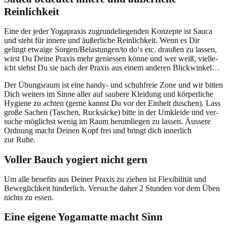
Reinlichkeit
Eine der jed­er Yogaprax­is zugrun­deliegen­den Konzepte ist Sauca
und ste­ht für innere und äußer­liche Rein­lichkeit. Wenn es Dir
gelingt etwaige Sorgen/Belastungen/to do‘s etc. draußen zu lassen,
wirst Du Deine Prax­is mehr geniessen könne und wer weiß, vielle­
icht siehst Du sie nach der Prax­is aus einem anderen Blickwinkel…
Der Übungsraum ist eine handy- und schuh­freie Zone und wir bit­ten
Dich weit­ers im Sinne aller auf saubere Klei­dung und kör­per­liche
Hygiene zu acht­en (gerne kannst Du vor der Ein­heit duschen). Lass
große Sachen (Taschen, Ruck­säcke) bitte in der Umk­lei­de und ver­
suche möglichst wenig im Raum herum­liegen zu lassen. Äussere
Ord­nung macht Deinen Kopf frei und bringt dich inner­lich
zur Ruhe.
Voller Bauch yogiert nicht gern
Um alle ben­e­fits aus Dein­er Prax­is zu ziehen ist Flex­i­bil­ität und
Beweglichkeit hin­der­lich. Ver­suche daher 2 Stun­den vor dem Üben
nichts zu essen.
Eine eigene Yogamatte macht Sinn