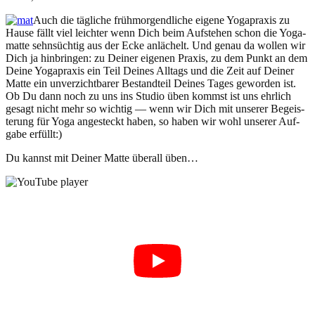
Auch die tägliche früh­mor­gendliche eigene Yogaprax­is zu
Hause fällt viel leichter wenn Dich beim Auf­ste­hen schon die Yoga­
mat­te sehn­süchtig aus der Ecke anlächelt. Und genau da wollen wir
Dich ja hin­brin­gen: zu Dein­er eige­nen Prax­is, zu dem Punkt an dem
Deine Yogaprax­is ein Teil Deines All­t­ags und die Zeit auf Dein­er
Mat­te ein unverzicht­bar­er Bestandteil Deines Tages gewor­den ist.
Ob Du dann noch zu uns ins Stu­dio üben kommst ist uns ehrlich
gesagt nicht mehr so wichtig — wenn wir Dich mit unser­er Begeis­
terung für Yoga angesteckt haben, so haben wir wohl unser­er Auf­
gabe erfüllt:)
Du kannst mit Dein­er Mat­te über­all üben…