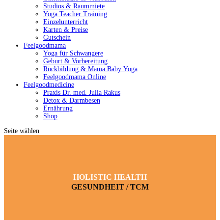
Studios & Raummiete
Yoga Teacher Training
Einzelunterricht
Karten & Preise
Gutschein
Feelgoodmama
Yoga für Schwangere
Geburt & Vorbereitung
Rückbildung & Mama Baby Yoga
Feelgoodmama Online
Feelgoodmedicine
Praxis Dr. med. Julia Rakus
Detox & Darmbesen
Ernährung
Shop
Seite wählen
HOLISTIC HEALTH
GESUNDHEIT / TCM