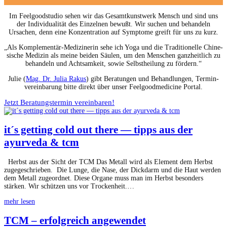
Im Feel­go­od­stu­dio sehen wir das Gesamtkunst­werk Men­sch und sind uns
der Indi­vid­u­al­ität des Einzel­nen bewußt. Wir suchen und behan­deln
Ursachen, denn eine Konzen­tra­tion auf Symp­tome greift für uns zu kurz.
„Als Kom­ple­men­tär-Medi­ziner­in sehe ich Yoga und die Tra­di­tionelle Chi­ne­
sis­che Medi­zin als meine bei­den Säulen, um den Men­schen ganzheitlich zu
behan­deln und Acht­samkeit, sowie Selb­s­theilung zu fördern.“
Julie (
Mag. Dr. Julia Rakus
) gibt Beratun­gen und Behand­lun­gen, Ter­min­
vere­in­barung bitte direkt über unser Feel­go­odmed­i­cine Portal.
Jet­zt Beratung­ster­min vereinbaren!
it´s getting cold out there — tipps aus der
ayurveda & tcm
Herb­st aus der Sicht der TCM Das Met­all wird als Ele­ment dem Herb­st
zugegeschrieben. Die Lunge, die Nase, der Dick­darm und die Haut wer­den
dem Met­all zuge­ord­net. Diese Organe muss man im Herb­st beson­ders
stärken. Wir schützen uns vor Trockenheit.…
mehr lesen
TCM – erfolgreich angewendet