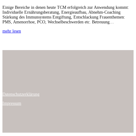
Einige Bere­iche in denen heute TCM erfol­gre­ich zur Anwen­dung kommt:
Indi­vidu­elle Ernährungs­ber­atung, Energieauf­bau, Abnehm-Coach­ing
Stärkung des Immun­sys­tems Ent­gif­tung, Entschlack­ung Frauen­the­men:
PMS, Amen­or­rhoe, PCO, Wech­selbeschw­er­den etc. Betreuung…
mehr lesen
Daten­schutzerk­lärung
Impres­sum