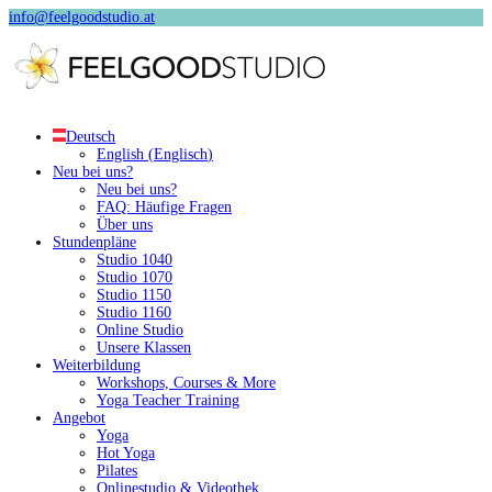
info@feelgoodstudio.at
Deutsch
English
(
Englisch
)
Neu bei uns?
Neu bei uns?
FAQ: Häufige Fragen
Über uns
Stundenpläne
Studio 1040
Studio 1070
Studio 1150
Studio 1160
Online Studio
Unsere Klassen
Weiterbildung
Workshops, Courses & More
Yoga Teacher Training
Angebot
Yoga
Hot Yoga
Pilates
Onlinestudio & Videothek