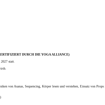
ERTIFIZIERT DURCH DIE YOGA ALLIANCE)
 2027 statt.
irth.
ken von Asanas, Sequenc­ing, Kör­p­er lesen und ver­ste­hen, Ein­satz von Props
)