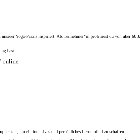
 unser­er Yoga-Prax­is inspiri­ert. Als Teilnehmer*in prof­i­tierst du von über 60 
dung hast:
/ online
e statt, um ein inten­sives und per­sön­lich­es Ler­num­feld zu schaffen.