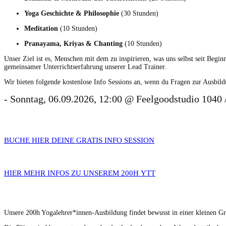
Yoga Geschichte & Philoso­phie
(30 Stunden)
Med­i­ta­tion
(10 Stunden)
Pranaya­ma, Kriyas & Chant­i­ng
(10 Stunden)
Unser Ziel ist es, Men­schen mit dem zu inspiri­eren, was uns selb­st seit Beginn
gemein­samer Unter­richt­ser­fahrung unser­er Lead Trainer.
Wir bieten fol­gende kosten­lose Info Ses­sions an, wenn du Fra­gen zur Aus­bil­
- Son­ntag, 06.09.2026, 12:00 @ Feel­go­od­stu­dio 1040 
BUCHE HIER DEINE GRATIS INFO SESSION
HIER MEHR INFOS ZU UNSEREM 200H YTT
Unsere 200h Yogalehrer*innen-Ausbildung find­et bewusst in ein­er kleinen Grupp