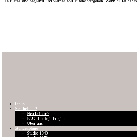
Die Plätze sind begren­zt und wer­den fort­laufend vergeben. Wenn du teil­nehme
Deutsch
Neu bei uns?
Neu bei uns?
FAQ: Häufige Fragen
Über uns
Stundenpläne
Studio 1040