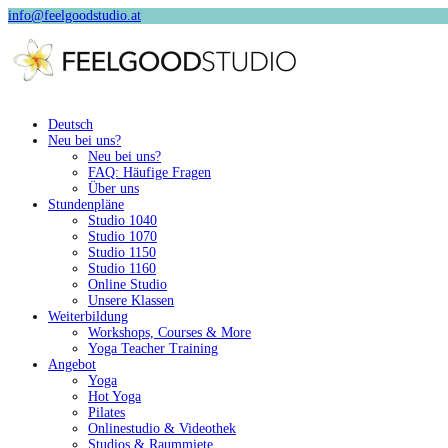
info@feelgoodstudio.at
Deutsch
Neu bei uns?
Neu bei uns?
FAQ: Häufige Fragen
Über uns
Stundenpläne
Studio 1040
Studio 1070
Studio 1150
Studio 1160
Online Studio
Unsere Klassen
Weiterbildung
Workshops, Courses & More
Yoga Teacher Training
Angebot
Yoga
Hot Yoga
Pilates
Onlinestudio & Videothek
Studios & Raummiete