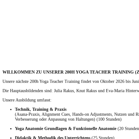
WILLKOMMEN ZU UNSERER 200H YOGA TEACHER TRAINING (Z
Unsere näch­ste 200h Yoga Teacher Train­ing find­et von Okto­ber 2026 bis Juni
Die Haup­taus­bilden­den sind: Julia Rakus, Knut Rakus und Eva-Maria Hinterw
Unsere Aus­bil­dung umfasst:
Tech­nik, Train­ing & Prax­is
(Asana-Prax­is, Align­ment Cues, Hands-on Adjust­ments, Nutzen und Risi
Verbesserung oder Anpas­sung von Hal­tun­gen) (100 Stunden)
Yoga Anatomie Grund­la­gen & Funk­tionelle Anatomie
(20 Stunden
Didak­tik & Methodik des Unter­richt­ens
(25 Stunden)