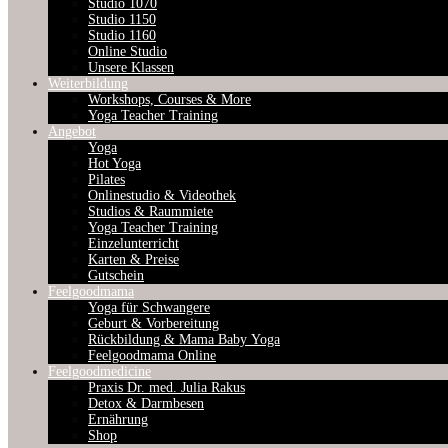
Studio 1070
Studio 1150
Studio 1160
Online Studio
Unsere Klassen
Weiterbildung
Workshops, Courses & More
Yoga Teacher Training
Angebot
Yoga
Hot Yoga
Pilates
Onlinestudio & Videothek
Studios & Raummiete
Yoga Teacher Training
Einzelunterricht
Karten & Preise
Gutschein
Feelgoodmama
Yoga für Schwangere
Geburt & Vorbereitung
Rückbildung & Mama Baby Yoga
Feelgoodmama Online
Feelgoodmedicine
Praxis Dr. med. Julia Rakus
Detox & Darmbesen
Ernährung
Shop