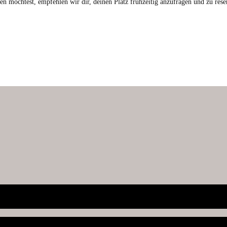
n möcht­est, empfehlen wir dir, deinen Platz frühzeit­ig anzufra­gen und zu rese