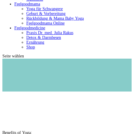
Feelgoodmama
Yoga für Schwangere
Geburt & Vorbereitung
Rückbildung & Mama Baby Yoga
Feelgoodmama Online
Feelgoodmedicine
Praxis Dr. med. Julia Rakus
Detox & Darmbesen
Ernährung
Shop
Seite wählen
Ben­e­fits of Yoga: