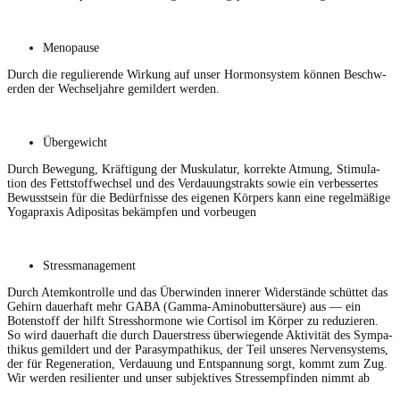
Menopause
Durch die reg­ulierende Wirkung auf unser Hor­mon­sys­tem kön­nen Beschw­
er­den der Wech­sel­jahre gemildert werden.
Übergewicht
Durch Bewe­gung, Kräf­ti­gung der Musku­latur, kor­rek­te Atmung, Stim­u­la­
tion des Fettstof­fwech­sel und des Ver­dau­ungstrak­ts sowie ein verbessertes
Bewusst­sein für die Bedürfnisse des eige­nen Kör­pers kann eine regelmäßige
Yogaprax­is Adi­posi­tas bekämpfen und vorbeugen
Stress­man­age­ment
Durch Atemkon­trolle und das Über­winden inner­er Wider­stände schüt­tet das
Gehirn dauer­haft mehr GABA (Gam­ma-Aminobut­ter­säure) aus — ein
Boten­stoff der hil­ft Stresshormone wie Cor­ti­sol im Kör­p­er zu reduzieren.
So wird dauer­haft die durch Dauer­stress über­wiegende Aktiv­ität des Sym­pa­
thikus gemildert und der Parasym­pa­thikus, der Teil unseres Ner­ven­sys­tems,
der für Regen­er­a­tion, Ver­dau­ung und Entspan­nung sorgt, kommt zum Zug.
Wir wer­den resilien­ter und unser sub­jek­tives Stressempfind­en nimmt ab