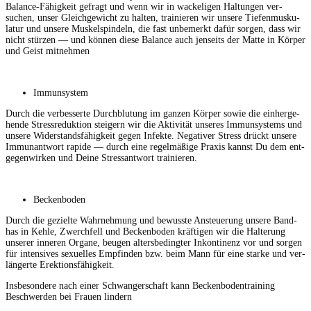
Bal­ance-Fähigkeit gefragt und wenn wir in wack­e­li­gen Hal­tun­gen ver­
suchen, unser Gle­ichgewicht zu hal­ten, trainieren wir unsere Tiefen­musku­
latur und unsere Muskel­spin­deln, die fast unbe­merkt dafür sor­gen, dass wir
nicht stürzen — und kön­nen diese Bal­ance auch jen­seits der Mat­te in Kör­p­er
und Geist mitnehmen
Immun­sys­tem
Durch die verbesserte Durch­blu­tung im ganzen Kör­p­er sowie die ein­herge­
hende Stressre­duk­tion steigern wir die Aktiv­ität unseres Immun­sys­tems und
unsere Wider­stands­fähigkeit gegen Infek­te. Neg­a­tiv­er Stress drückt unsere
Immu­nant­wort rapi­de — durch eine regelmäßige Prax­is kannst Du dem ent­
ge­gen­wirken und Deine Stres­sant­wort trainieren.
Beck­en­bo­den
Durch die gezielte Wahrnehmung und bewusste Ans­teuerung unsere Band­
has in Kehle, Zwer­ch­fell und Beck­en­bo­den kräfti­gen wir die Hal­terung
unser­er inneren Organe, beu­gen alters­be­d­ingter Inkon­ti­nenz vor und sor­gen
für inten­sives sex­uelles Empfind­en bzw. beim Mann für eine starke und ver­
längerte Erektionsfähigkeit.
Ins­beson­dere nach ein­er Schwanger­schaft kann Beck­en­bo­den­train­ing
Beschw­er­den bei Frauen lindern