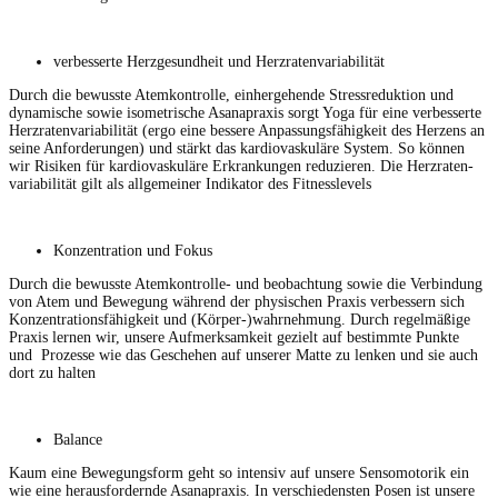
verbesserte Herzge­sund­heit und Herzratenvariabilität
Durch die bewusste Atemkon­trolle, ein­herge­hende Stressre­duk­tion und
dynamis­che sowie isometrische Asanaprax­is sorgt Yoga für eine verbesserte
Herzraten­vari­abil­ität (ergo eine bessere Anpas­sungs­fähigkeit des Herzens an
seine Anforderun­gen) und stärkt das kar­dio­vaskuläre Sys­tem. So kön­nen
wir Risiken für kar­dio­vaskuläre Erkrankun­gen reduzieren. Die Herzraten­
vari­abil­ität gilt als all­ge­mein­er Indika­tor des Fitnesslevels
Konzen­tra­tion und Fokus
Durch die bewusste Atemkon­trolle- und beobach­tung sowie die Verbindung
von Atem und Bewe­gung während der physis­chen Prax­is verbessern sich
Konzen­tra­tions­fähigkeit und (Körper-)wahrnehmung. Durch regelmäßige
Prax­is ler­nen wir, unsere Aufmerk­samkeit gezielt auf bes­timmte Punk­te
und Prozesse wie das Geschehen auf unser­er Mat­te zu lenken und sie auch
dort zu halten
Bal­ance
Kaum eine Bewe­gungs­form geht so inten­siv auf unsere Sen­so­mo­torik ein
wie eine her­aus­fordernde Asanaprax­is. In ver­schieden­sten Posen ist unsere