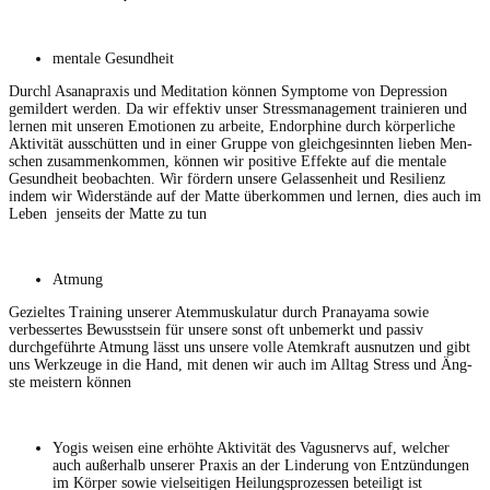
men­tale Gesundheit
Durchl Asanaprax­is und Med­i­ta­tion kön­nen Symp­tome von Depres­sion
gemildert wer­den. Da wir effek­tiv unser Stress­man­age­ment trainieren und
ler­nen mit unseren Emo­tio­nen zu arbeite, Endor­phine durch kör­per­liche
Aktiv­ität auss­chüt­ten und in ein­er Gruppe von gle­ich­gesin­nten lieben Men­
schen zusam­menkom­men, kön­nen wir pos­i­tive Effek­te auf die men­tale
Gesund­heit beobacht­en. Wir fördern unsere Gelassen­heit und Resilienz
indem wir Wider­stände auf der Mat­te überkom­men und ler­nen, dies auch im
Leben jen­seits der Mat­te zu tun
Atmung
Gezieltes Train­ing unser­er Atem­musku­latur durch Pranaya­ma sowie
verbessertes Bewusst­sein für unsere son­st oft unbe­merkt und pas­siv
durchge­führte Atmung lässt uns unsere volle Atemkraft aus­nutzen und gibt
uns Werkzeuge in die Hand, mit denen wir auch im All­t­ag Stress und Äng­
ste meis­tern können
Yogis weisen eine erhöhte Aktiv­ität des Vagus­nervs auf, welch­er
auch außer­halb unser­er Prax­is an der Lin­derung von Entzün­dun­gen
im Kör­p­er sowie viel­seit­i­gen Heilung­sprozessen beteiligt ist