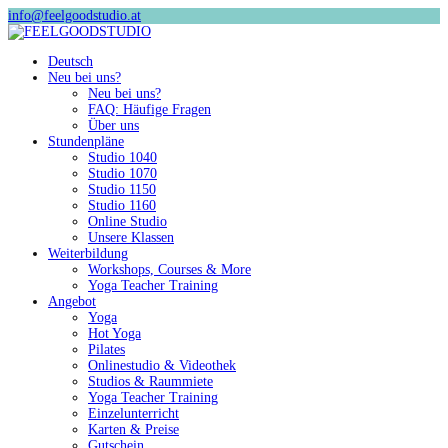
info@feelgoodstudio.at
Deutsch
Neu bei uns?
Neu bei uns?
FAQ: Häufige Fragen
Über uns
Stundenpläne
Studio 1040
Studio 1070
Studio 1150
Studio 1160
Online Studio
Unsere Klassen
Weiterbildung
Workshops, Courses & More
Yoga Teacher Training
Angebot
Yoga
Hot Yoga
Pilates
Onlinestudio & Videothek
Studios & Raummiete
Yoga Teacher Training
Einzelunterricht
Karten & Preise
Gutschein