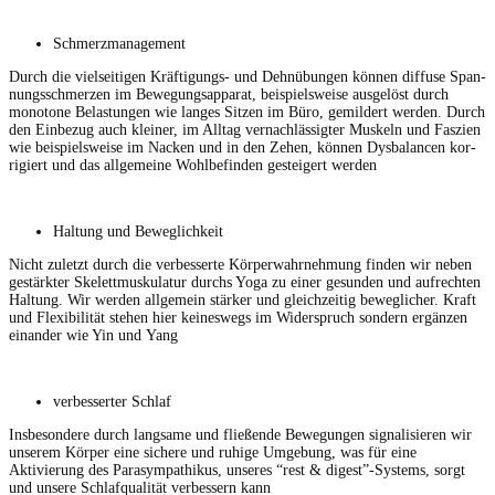
Schmerz­man­age­ment
Durch die viel­seit­i­gen Kräf­ti­gungs- und Dehnübun­gen kön­nen dif­fuse Span­
nungss­chmerzen im Bewe­gungsap­pa­rat, beispiel­sweise aus­gelöst durch
monot­o­ne Belas­tun­gen wie langes Sitzen im Büro, gemildert wer­den. Durch
den Ein­bezug auch klein­er, im All­t­ag ver­nach­läs­sigter Muskeln und Faszien
wie beispiel­sweise im Nack­en und in den Zehen, kön­nen Dys­bal­an­cen kor­
rigiert und das all­ge­meine Wohlbefind­en gesteigert werden
Hal­tung und Beweglichkeit
Nicht zulet­zt durch die verbesserte Kör­per­wahrnehmung find­en wir neben
gestärk­ter Skelettmusku­latur durchs Yoga zu ein­er gesun­den und aufrecht­en
Hal­tung. Wir wer­den all­ge­mein stärk­er und gle­ichzeit­ig beweglich­er. Kraft
und Flex­i­bil­ität ste­hen hier keineswegs im Wider­spruch son­dern ergänzen
einan­der wie Yin und Yang
verbessert­er Schlaf
Ins­beson­dere durch langsame und fließende Bewe­gun­gen sig­nal­isieren wir
unserem Kör­p­er eine sichere und ruhige Umge­bung, was für eine
Aktivierung des Parasym­pa­thikus, unseres “rest & digest”-Systems, sorgt
und unsere Schlafqual­ität verbessern kann