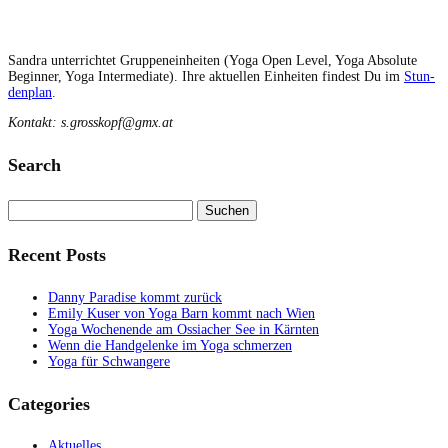
San­dra unter­richtet Grup­penein­heit­en (Yoga Open Lev­el, Yoga Absolute
Begin­ner, Yoga Inter­me­di­ate). Ihre aktuellen Ein­heit­en find­est Du im
Stun­
den­plan
.
Kon­takt: s.grosskopf@gmx.at
Search
Suchen
nach:
Recent Posts
Danny Paradise kommt zurück
Emily Kuser von Yoga Barn kommt nach Wien
Yoga Wochenende am Ossiacher See in Kärnten
Wenn die Handgelenke im Yoga schmerzen
Yoga für Schwangere
Categories
Aktuelles