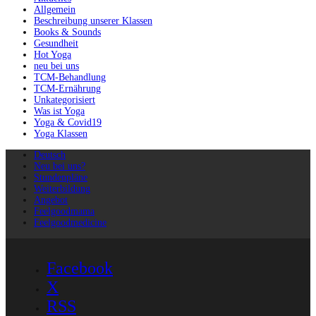
Allgemein
Beschreibung unserer Klassen
Books & Sounds
Gesundheit
Hot Yoga
neu bei uns
TCM-Behandlung
TCM-Ernährung
Unkategorisiert
Was ist Yoga
Yoga & Covid19
Yoga Klassen
Deutsch
Neu bei uns?
Stundenpläne
Weiterbildung
Angebot
Feelgoodmama
Feelgoodmedicine
Facebook
X
RSS