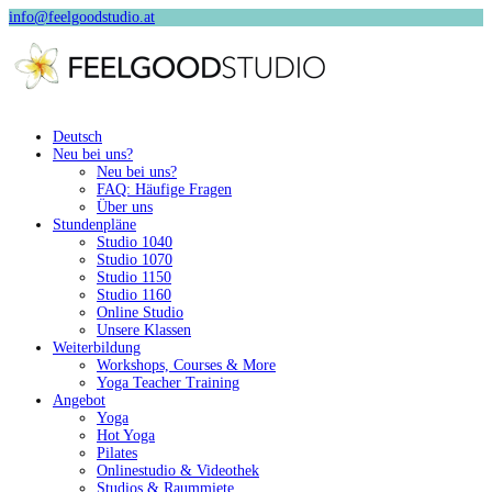
info@feelgoodstudio.at
Deutsch
Neu bei uns?
Neu bei uns?
FAQ: Häufige Fragen
Über uns
Stundenpläne
Studio 1040
Studio 1070
Studio 1150
Studio 1160
Online Studio
Unsere Klassen
Weiterbildung
Workshops, Courses & More
Yoga Teacher Training
Angebot
Yoga
Hot Yoga
Pilates
Onlinestudio & Videothek
Studios & Raummiete