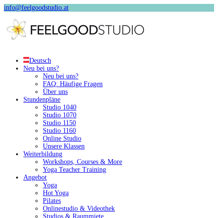
info@feelgoodstudio.at
Deutsch
Neu bei uns?
Neu bei uns?
FAQ: Häufige Fragen
Über uns
Stundenpläne
Studio 1040
Studio 1070
Studio 1150
Studio 1160
Online Studio
Unsere Klassen
Weiterbildung
Workshops, Courses & More
Yoga Teacher Training
Angebot
Yoga
Hot Yoga
Pilates
Onlinestudio & Videothek
Studios & Raummiete