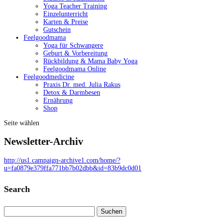
Yoga Teacher Training
Einzelunterricht
Karten & Preise
Gutschein
Feelgoodmama
Yoga für Schwangere
Geburt & Vorbereitung
Rückbildung & Mama Baby Yoga
Feelgoodmama Online
Feelgoodmedicine
Praxis Dr. med. Julia Rakus
Detox & Darmbesen
Ernährung
Shop
Seite wählen
Newsletter-Archiv
http://us1.campaign-archive1.com/home/?
u=fa0879e379ffa771bb7b02dbb&id=83b9dc0d01
Search
Suchen
nach: